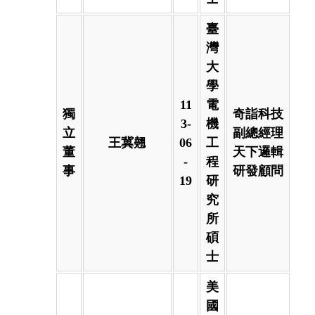
臺
灣
大
學
11
電
獨
奇詣科技
3-
機
立
副總經理
王冀翹
06
工
董
天下邏輯
-
程
事
研發顧問
19
研
究
所
碩
士
美
國