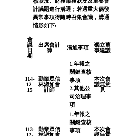
核狀況、財務業務狀況及重要會
計議題進行溝通；若遇重大偶發
異常事項得隨時召集會議，溝通
情形如下:
會
議
出席會計
獨立董
溝通事項
日
師
事建議
期
1.年報之
關鍵查核
114-
勤業眾信
本次會
事項
12-
林淑如會
議無意
2.其他公
15
計師
見
司治理事
項
1.年報之
關鍵查核
113-
勤業眾信
本次會
事項
12-
林淑如會
議無意