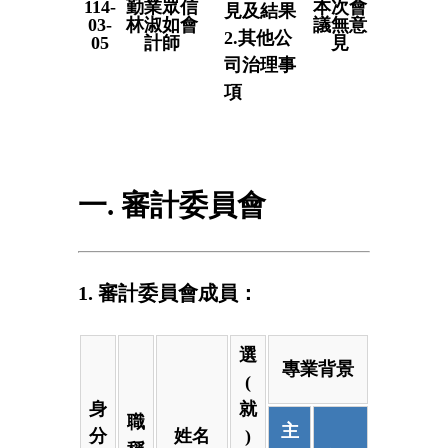
114-
勤業眾信
本次會
見及結果
03-
林淑如會
議無意
2.其他公
05
計師
見
司治理事
項
一. 審計委員會
1. 審計委員會成員：
選
專業背景
(
身
就
職
主
分
姓名
)