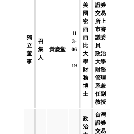
美
證券
國
交易
密
所上
西
市審
11
獨
西
議委
召
3-
立
比
員
集
黃慶堂
06
董
大
政治
人
-
事
學
大學
19
財
財務
務
管理
博
系兼
士
任副
教授
台灣
政
證券
治
交易