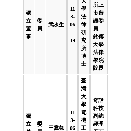
大
所上
11
學
獨
市審
3-
法
立
委
議委
武永生
06
律
董
員
員
-
研
事
銘傳
19
究
大學
所
法律
博
學院
士
院長
臺
灣
大
奇詣
學
科技
11
電
獨
副總
3-
機
立
委
經理
王冀翹
06
工