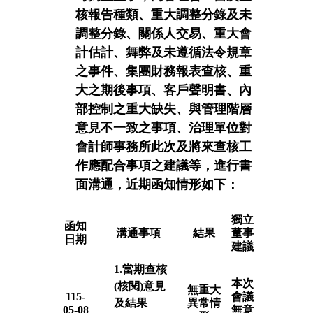
核報告種類、重大調整分錄及未
調整分錄、關係人交易、重大會
計估計、舞弊及未遵循法令規章
之事件、集團財務報表查核、重
大之期後事項、客戶聲明書、內
部控制之重大缺失、與管理階層
意見不一致之事項、治理單位對
會計師事務所此次及將來查核工
作應配合事項之建議等，進行書
面溝通，近期函知情形如下：
獨立
函知
溝通事項
結果
董事
日期
建議
1.當期查核
本次
(核閱)意見
無重大
115-
會議
及結果
異常情
05-08
無意