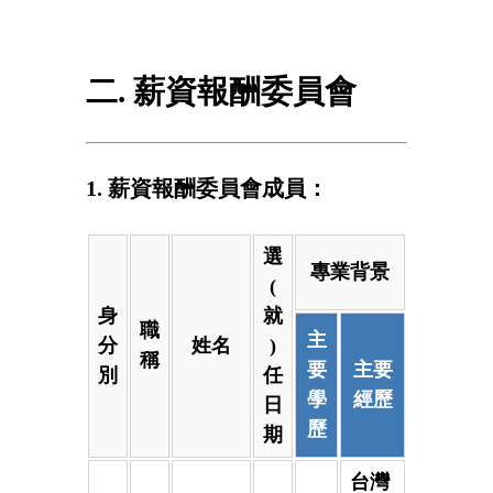
二. 薪資報酬委員會
1. 薪資報酬委員會成員：
選
專業背景
(
身
就
職
主
分
姓名
)
稱
要
主要
別
任
學
經歷
日
歷
期
台灣