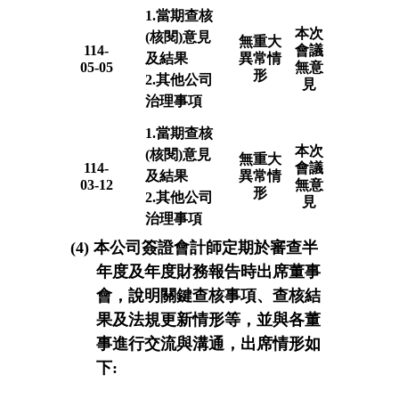
1.當期查核
本次
(核閱)意見
無重大
114-
會議
及結果
異常情
05-05
無意
形
2.其他公司
見
治理事項
1.當期查核
本次
(核閱)意見
無重大
114-
會議
及結果
異常情
03-12
無意
形
2.其他公司
見
治理事項
(4) 本公司簽證會計師定期於審查半
年度及年度財務報告時出席董事
會，說明關鍵查核事項、查核結
果及法規更新情形等，並與各董
事進行交流與溝通，出席情形如
下: