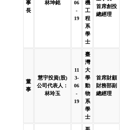
事
林坤銘
06
機
首席創投
長
-
工
總經理
19
程
系
學
士
臺
灣
11
大
慧宇投資(股)
3-
學
首席財顧
董
公司代表人：
06
動
財務部副
事
林玲玉
-
物
總經理
19
系
學
士
哥