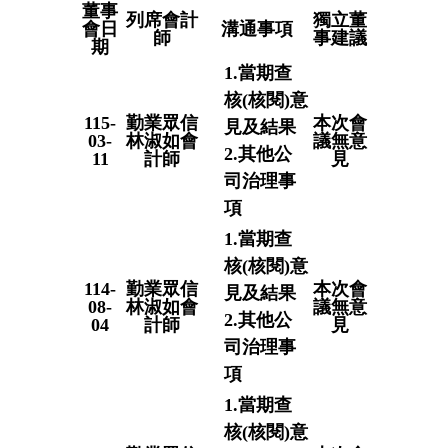
董事
列席會計
獨立董
會日
溝通事項
師
事建議
期
1.當期查
核(核閱)意
115-
勤業眾信
本次會
見及結果
03-
林淑如會
議無意
2.其他公
11
計師
見
司治理事
項
1.當期查
核(核閱)意
114-
勤業眾信
本次會
見及結果
08-
林淑如會
議無意
2.其他公
04
計師
見
司治理事
項
1.當期查
核(核閱)意