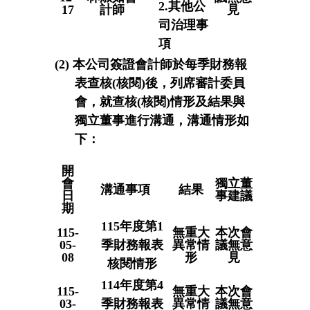
2.其他公
17
計師
見
司治理事
項
(2) 本公司簽證會計師於每季財務報
表查核(核閱)後，列席審計委員
會，就查核(核閱)情形及結果與
獨立董事進行溝通，溝通情形如
下：
開
會
獨立董
溝通事項
結果
日
事建議
期
115年度第1
115-
無重大
本次會
05-
季財務報表
異常情
議無意
08
形
見
核閱情形
114年度第4
115-
無重大
本次會
03-
季財務報表
異常情
議無意