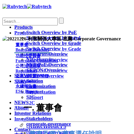
Search
Products
Switch Overview by PoE
Products
Switch Overview by Speed
Switch Overview by PoE
Switch Overview by Grade
Switch Overview by Speed
董事會
Switch Overview
Switch Overview by Grade
Board of Directors
Converter Overview
Switch Overview
功能性委員會
NIC Overview
Converter Overview
Functional Committees
NVR PoE Overview
NIC Overview
公司治理規章
GEPON Overview
NVR PoE Overview
Regulations
SERVICES
GEPON Overview
公司治理運作情形
Solution
SERVICES
Operations
Customization
永續報告書
Solution
ESG Report
Support
Customization
S2C
Support
NEWS
S2C
一. 董事會
About
NEWS
Investor Relations
About
Stakeholders
Investor Relations
corporate-governance
Stakeholders
Contact
corporate-governance
董事及獨立董事選任說明
1.