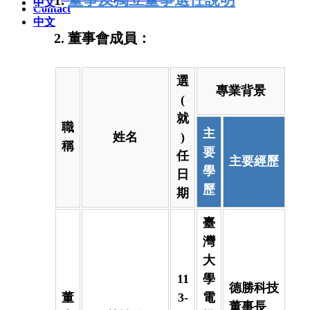
中文
Contact
中文
2. 董事會成員：
選
專業背景
(
就
職
主
姓名
)
稱
要
任
主要經歷
學
日
歷
期
臺
灣
大
11
學
德勝科技
董
3-
電
董事長