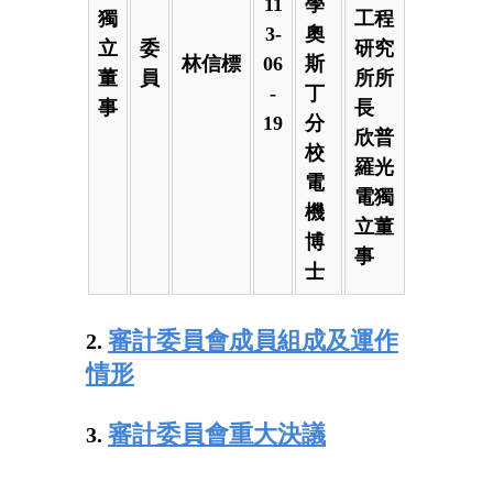
11
學
獨
工程
3-
奧
立
委
研究
林信標
06
斯
董
員
所所
-
丁
事
長
19
分
欣普
校
羅光
電
電獨
機
立董
博
事
士
審計委員會成員組成及運作
2.
情形
審計委員會重大決議
3.