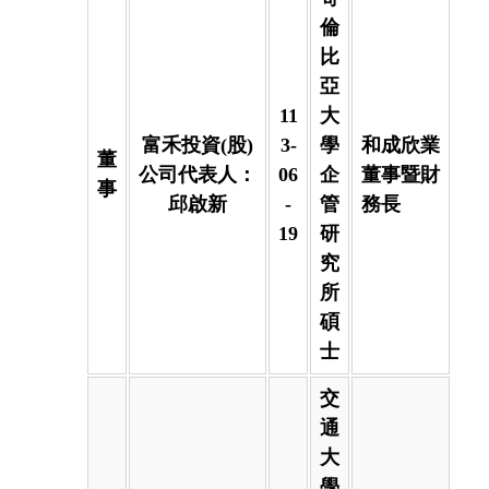
倫
比
亞
11
大
富禾投資(股)
3-
學
和成欣業
董
公司代表人：
06
企
董事暨財
事
邱啟新
-
管
務長
19
研
究
所
碩
士
交
通
大
學