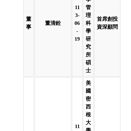
11
管
3-
理
董
首席創投
董清銓
06
科
事
資深顧問
-
學
19
研
究
所
碩
士
美
國
密
西
根
大
11
學