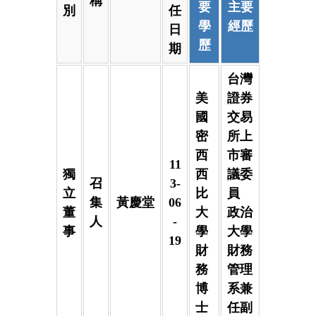
稱
要
主要
別
任
學
經歷
日
歷
期
台灣
美
證券
國
交易
密
所上
西
市審
11
獨
西
議委
召
3-
立
比
員
集
黃慶堂
06
董
大
政治
人
-
事
學
大學
19
財
財務
務
管理
博
系兼
士
任副