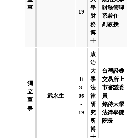
-
事
學
財務管理
19
財
系兼任
務
副教授
博
士
政
治
大
台灣證券
11
學
交易所上
獨
3-
法
市審議委
立
武永生
06
律
員
董
-
研
銘傳大學
事
19
究
法律學院
所
院長
博
士