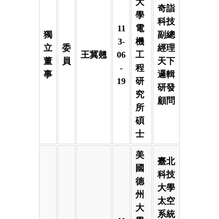
大
奇詣
學
科技
11
電
獨
副總
3-
機
立
委
經理
王冀翹
06
工
董
員
天下
-
程
事
邏輯
19
研
研發
究
顧問
所
碩
士
美
臺北
國
科技
德
大學
州
太空
大
系統