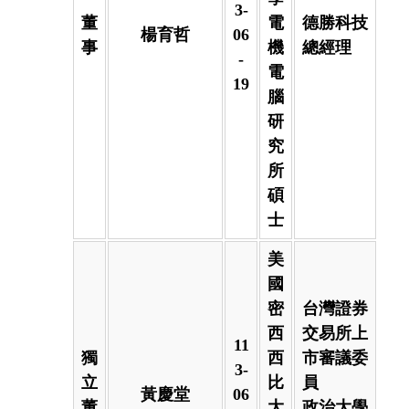
3-
董
電
德勝科技
楊育哲
06
事
機
總經理
-
電
19
腦
研
究
所
碩
士
美
國
密
台灣證券
西
交易所上
11
獨
西
市審議委
3-
立
比
員
黃慶堂
06
董
大
政治大學