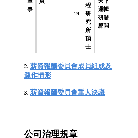
董
員
天下
-
程
事
邏輯
19
研
研發
究
顧問
所
碩
士
薪資報酬委員會成員組成及
2.
運作情形
薪資報酬委員會重大決議
3.
公司治理規章