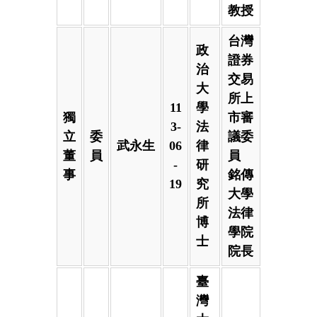
教授
台灣
政
證券
治
交易
大
所上
11
學
獨
市審
3-
法
立
委
議委
武永生
06
律
董
員
員
-
研
事
銘傳
19
究
大學
所
法律
博
學院
士
院長
臺
灣